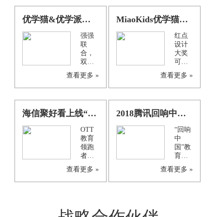
优学猫&优学派联合定制手脑互动学习机 深度战略合作正式开启
MiaoKids优学猫数学启蒙学习机获得德国红点设计大奖
强强
红点
联
设计
合，
大奖
双方
可以
将联
追溯
查看更多 »
查看更多 »
合投
至
入重
1955
金及
年，
资
是世
海信聚好看上线“互动课堂”探索客厅教育新玩法
2018腾讯回响中国——优学猫荣获“家长信赖儿童教育品牌”大奖！
源，
界知
共同
名设
OTT
“回响
拓展
计竞
教育
中
学前
赛中
领跑
国”教
儿童
有影
者海
育年
智能
响的
信聚
度总
学习
一
查看更多 »
查看更多 »
好看
评榜
机的
个，
与优
作为
蓝海
素有
学猫
教育
市
设计
达成
行业
场。
界
深度
的风
的“奥
战略
向