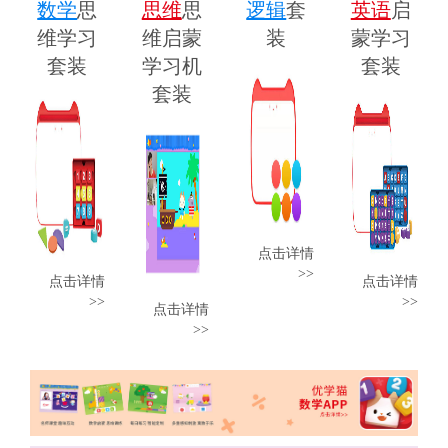
数学
思
思维
思
逻辑
套
英语
启
维学习
维启蒙
装
蒙学习
套装
学习机
套装
套装
点击详情
>>
点击详情
点击详情
>>
>>
点击详情
>>