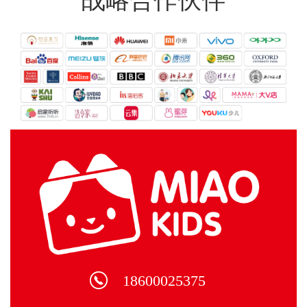
战略合作伙伴
斯
合
标，
卡”之
作，
入围
称。
联手
的教
打造
育企
全球
业会
领先
成为
的大
行业
屏AI
关注
儿童
的焦
互动
点。
教育
游戏
系
统。
18600025375